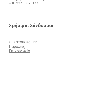
+30 22430 61377
Χρήσιμοι Σύνδεσμοι
Οι κατοικίες μας
Παραλίες
Επικοινωνία
Powered by AT Designs. Photos by Nikolakis Georgios.
Copyright 2025 hydria-houses.gr