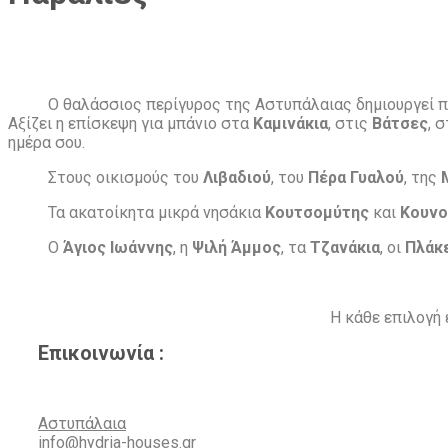
Ο θαλάσσιος περίγυρος της Αστυπάλαιας δημιουργεί π
Αξίζει η επίσκεψη για μπάνιο στα
Καμινάκια
, στις
Βάτσες
, 
ημέρα σου.
Στους οικισμούς του
Λιβαδιού
, του
Πέρα Γυαλού
, της
Τα ακατοίκητα μικρά νησάκια
Κουτσομύτης
και
Κουνο
Ο
Άγιος Ιωάννης
, η
Ψιλή Άμμος
, τα
Τζανάκια
, οι
Πλάκ
Η κάθε επιλογή 
Επικοινωνία :
Αστυπάλαια
info@hydria-houses.gr