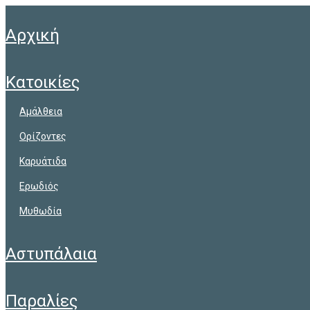
αρχική
κατοικίες
αμάλθεια
ορίζοντες
καρυάτιδα
ερωδιός
μυθωδία
αστυπάλαια
παραλίες