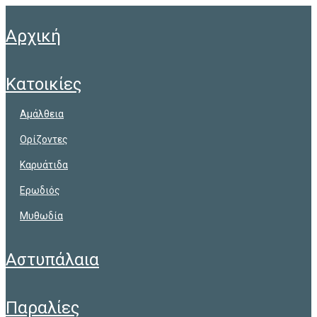
αρχική
κατοικίες
αμάλθεια
ορίζοντες
καρυάτιδα
ερωδιός
μυθωδία
αστυπάλαια
παραλίες