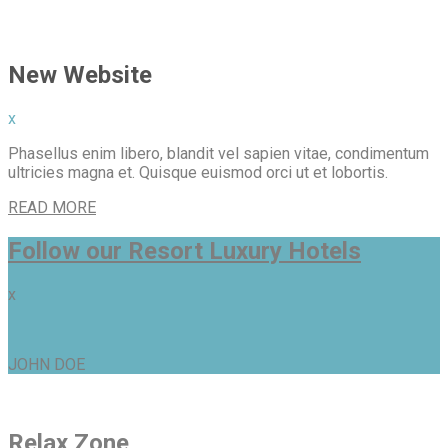
New Website
x
Phasellus enim libero, blandit vel sapien vitae, condimentum
ultricies magna et. Quisque euismod orci ut et lobortis.
READ MORE
Follow our Resort Luxury Hotels
x
JOHN DOE
Relax Zone