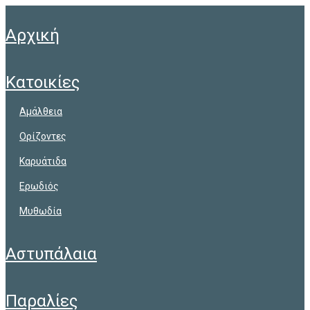
αρχική
κατοικίες
αμάλθεια
ορίζοντες
καρυάτιδα
ερωδιός
μυθωδία
αστυπάλαια
παραλίες