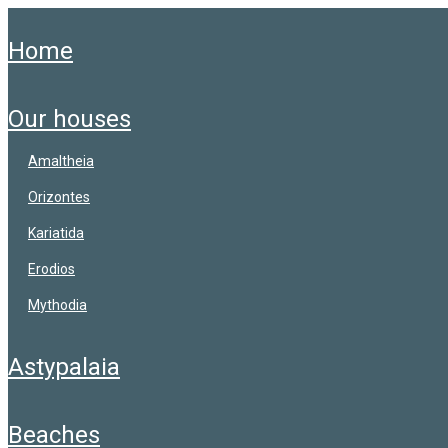
home
our houses
amaltheia
orizontes
kariatida
erodios
mythodia
astypalaia
beaches