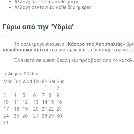
Αλλαγή πετσετών κάθε ημέρα
Αλλαγή σεντονιών κάθε δύο ημέρες
Γύρω από την "Υδρία"
Το πολυτραγουδισμένο «
Κάστρο της Αστυπαλιάς»
βρί
παραδοσιακά σπίτια
του οικισμού και τα διάσπαρτα φινετσ
Όλα αυτά σε άμεση θέαση και πρόσβαση από το κατάλυ
<
August 2026
>
Mon
Tue
Wed
Thu
Fri
Sat
Sun
1
2
3
4
5
6
7
8
9
10
11
12
13
14
15
16
17
18
19
20
21
22
23
24
25
26
27
28
29
30
31